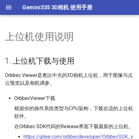
Gemini335 3D相机 使用手册
上位机使用说明
版权声明-Gemini335
Gemini335相机规格与常见问
🔒 英伟达显卡驱动-CUDA-
🔒 测试pyorbbecsdk动态链接
🔒 Gemini335相机对象初始化
🔒 使用二值化罩层筛选点云
🔒 HSV颜色阈值调参+色块检
🔒 YoloV8目标检测模型训练与
🔒 使用ISAT制作实例分割数据
🔒 人脸检测
🔒 安装OpenCV4.7-Ubuntu
题汇总
CUDNN-Windows
库导入
测
部署
集
🔒 Gemini2 3D相机对象初始化
🔒 平面拟合
🔒 人脸跟踪(扩展卡尔曼滤波)
🔒 Open3D编译与安装
1. 上位机下载与使用
Gemini335官方软件生态与独
🔒 英伟达显卡驱动-CUDA-
🔒 设备连接与基本信息读取
🔒 色块检测与定位
🔒 YoloV8目标检测(Gemini2)
🔒 YoloV8实例分割模型训练与
(Ubuntu20.04-CUDA加速)
家教程获取方法
CUDNN-Ubuntu
部署
🔒 彩图获取与动态更新
🔒 获取相机坐标系下工作台平
🔒 人脸特征点检测
Orbbec Viewer是奥比中光的3D相机上位机，用于图像与点
🔒 彩图分辨率设置与读取
面的表达式
🔒 ArucoTag检测与位姿估计
🔒 YoloV8目标检测与定位
🔒 Open3D编译与安装
云预览以及相机调参。
Gemini335连接与USB规则配
🔒 安装Python依赖-Windows
(2D版)
(Gemini2)
(Ubuntu22.04)
🔒 深度图获取与动态更新
🔒 手掌特征点检测
置
🔒 深度图分辨率设置与读取
🔒 体素法向量估计
OrbbecViewer下载
🔒 安装Python依赖-Ubuntu
🔒 ArucoTag检测与位姿估计
🔒 Gemini335多机数据同步
🔒 像素坐标转换为三维空间坐
🔒 人体实例分割
根据你的操作系统类型与CPU架构，下载合适的上位机
USB基础知识与注意事项
(3D版)
🔒 读取相机内参
标
🔒 体素下采样
软件。
🔒 相机固件下载与升级
🔒 pyorbbecksdk源码编译
🔒 人体特征点检测
上位机使用说明
(Windows)
🔒 像素坐标转换为三维坐标
🔒 彩图与深度图生成点云与动
🔒 盒子上表面中心点+盒子高
在Orbbec SDK代码的Release界面下载最新的上位机。
🔒 安装pyorbbecsdk-Windows
态更新
度测量
https://gitee.com/orbbecdeveloper/OrbbecSDK_v