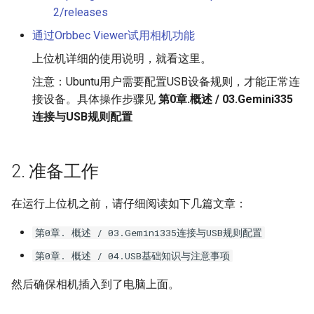
上位机使用说明
🔒 pyorbbecsdk源码编译
🔒 彩图与深度转化为Open3D
2/releases
(Ubuntu)
🔒 安装pyorbbecsdk-Ubuntu
彩色点云
🔒 深度图生成点云与动态更新
🔒 KDTree体素最近邻检索
通过Orbbec Viewer试用相机功能
Gemini335点云样例预览
🔒 阿凯机器人工具箱
🔒 阿凯机器人工具箱
🔒 彩色相机参数配置
🔒 盒子上表面法向量估计与可
上位机详细的使用说明，就看这里。
Gemini336L点云样例预览-户
(Windows+Anaconda)
(Windows)
视化
注意：Ubuntu用户需要配置USB设备规则，才能正常连
外
🔒 深度相机参数配置
接设备。具体操作步骤见
第0章.概述 / 03.Gemini335
🔒 阿凯机器人工具箱
🔒 阿凯机器人工具箱(Ubuntu)
🔒 移除离群点
连接与USB规则配置
(Ubuntu+Anaconda)
🔒 从YAML文件加载相机配置
🔒 点云投影到空间平面
2. 准备工作
🔒 点云最小包围盒(AABB与
OBB)
在运行上位机之前，请仔细阅读如下几篇文章：
🔒 获取Radon相机标定板的位
第0章. 概述 / 03.Gemini335连接与USB规则配置
姿
第0章. 概述 / 04.USB基础知识与注意事项
🔒 绘制坐标系+标定板+相机模
然后确保相机插入到了电脑上面。
型