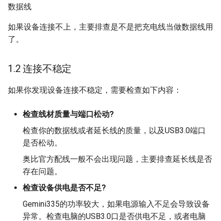
🔒 pyorbbecsdk源码编译
🔒 彩图与深度转化为Open3D
数据线
上位机使用说明
(Ubuntu)
🔒 安装pyorbbecsdk-Ubuntu
彩色点云
🔒 深度图生成点云与动态更新
🔒 KDTree体素最近邻检索
如果设备连接不上，主要排查是不是把充电线当做数据线用
Gemini335点云样例预览
🔒 阿凯机器人工具箱
🔒 阿凯机器人工具箱
🔒 彩色相机参数配置
🔒 盒子上表面法向量估计与可
了。
(Windows+Anaconda)
(Windows)
视化
Gemini336L点云样例预览-户
🔒 深度相机参数配置
1.2 连接不稳定
外
🔒 阿凯机器人工具箱
🔒 阿凯机器人工具箱(Ubuntu)
🔒 移除离群点
(Ubuntu+Anaconda)
🔒 从YAML文件加载相机配置
如果你发现设备连接不稳定，需要检查如下内容：
🔒 点云投影到空间平面
检查线材质量与端口松动?
🔒 点云最小包围盒(AABB与
检查你的数据线或者延长线的质量，以及USB3.0端口
OBB)
是否松动。
🔒 获取Radon相机标定板的位
奥比官方配线一般不会出现问题，主要排查延长线是否
姿
存在问题。
检查设备供电是否不足?
🔒 绘制坐标系+标定板+相机模
Gemini335的功率较大，如果电源输入不足会导致设备
型
异常。检查电脑的USB3.0口是否供电不足，或者电脑