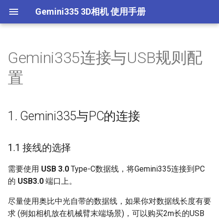
Gemini335 3D相机 使用手册
Gemini335连接与USB规则配
版权声明-Gemini335
Gemini335相机规格与常见问
🔒 英伟达显卡驱动-CUDA-
🔒 测试pyorbbecsdk动态链接
🔒 Gemini335相机对象初始化
🔒 使用二值化罩层筛选点云
🔒 HSV颜色阈值调参+色块检
🔒 YoloV8目标检测模型训练与
🔒 使用ISAT制作实例分割数据
🔒 人脸检测
🔒 安装OpenCV4.7-Ubuntu
置
题汇总
CUDNN-Windows
库导入
测
部署
集
🔒 Gemini2 3D相机对象初始化
🔒 平面拟合
🔒 人脸跟踪(扩展卡尔曼滤波)
🔒 Open3D编译与安装
Gemini335官方软件生态与独
🔒 英伟达显卡驱动-CUDA-
🔒 设备连接与基本信息读取
🔒 色块检测与定位
🔒 YoloV8目标检测(Gemini2)
🔒 YoloV8实例分割模型训练与
(Ubuntu20.04-CUDA加速)
家教程获取方法
CUDNN-Ubuntu
部署
1. Gemini335与PC的连接
🔒 彩图获取与动态更新
🔒 获取相机坐标系下工作台平
🔒 人脸特征点检测
🔒 彩图分辨率设置与读取
面的表达式
🔒 ArucoTag检测与位姿估计
🔒 YoloV8目标检测与定位
🔒 Open3D编译与安装
Gemini335连接与USB规则配
🔒 安装Python依赖-Windows
(2D版)
(Gemini2)
(Ubuntu22.04)
🔒 深度图获取与动态更新
🔒 手掌特征点检测
1.1 接线的选择
置
🔒 深度图分辨率设置与读取
🔒 体素法向量估计
🔒 安装Python依赖-Ubuntu
🔒 ArucoTag检测与位姿估计
🔒 Gemini335多机数据同步
🔒 像素坐标转换为三维空间坐
🔒 人体实例分割
需要使用
USB 3.0
Type-C数据线，将Gemini335连接到PC
Gemini335连接与USB规则配
(3D版)
🔒 读取相机内参
标
🔒 体素下采样
的
USB3.0
端口上。
置
🔒 相机固件下载与升级
🔒 pyorbbecksdk源码编译
🔒 人体特征点检测
(Windows)
🔒 像素坐标转换为三维坐标
🔒 彩图与深度图生成点云与动
🔒 盒子上表面中心点+盒子高
尽量使用奥比中光自带的数据线，如果你对数据线长度有要
USB基础知识与注意事项
🔒 安装pyorbbecsdk-Windows
态更新
度测量
求 (例如相机放在机械臂末端场景)，可以购买2m长的USB