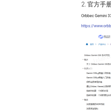
2. 官方手
Orbbec Gemini
https://www.orb