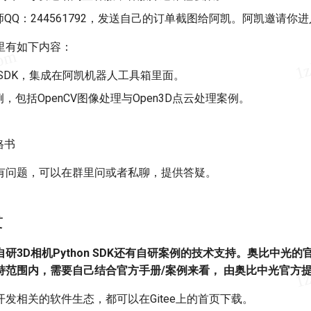
QQ：244561792，发送自己的订单截图给阿凯。阿凯邀请你
里有如下内容：
on SDK，集成在阿凯机器人工具箱里面。
，包括OpenCV图像处理与Open3D点云处理案例。
格书
有问题，可以在群里问或者私聊，提供答疑。
发
研3D相机Python SDK还有自研案例的技术支持。奥比中光
持范围内，需要自己结合官方手册/案例来看， 由奥比中光官方
发相关的软件生态，都可以在Gitee上的首页下载。