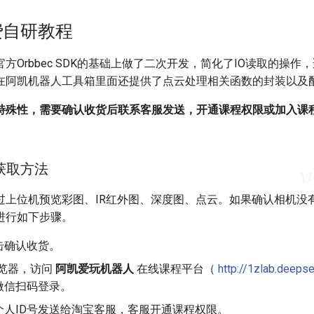
付费自研教程
方Orbbec SDK的基础上做了二次开发，简化了IO读取的操作，适
在阿凯机器人工具箱里面还提供了点云处理相关函数的封装以及
特殊性，需要确认收货后联系客服发送，开通课程权限或加入课
程获取方法
过上位机预览彩图、IR红外图、深度图、点云。如果确认相机没
进行如下步骤。
击确认收货。
浏览器，访问
阿凯爱玩机器人
在线课程平台（
http://1zlab.deeps
微信扫码登录。
个人ID号发送给淘宝客服，客服开通课程权限。