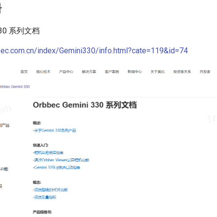
册
 330 系列文档
bec.com.cn/index/Gemini330/info.html?cate=119&id=74