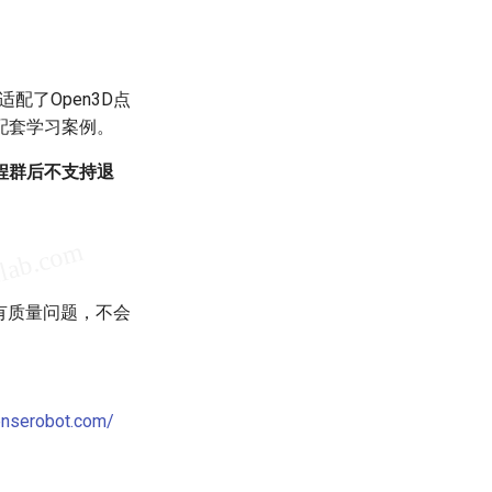
配了Open3D点
配套学习案例。
程群后不支持退
有质量问题，不会
enserobot.com/