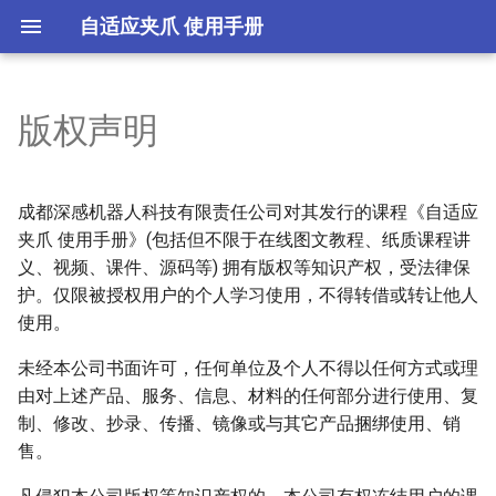
自适应夹爪 使用手册
版权声明
版权声明-自适应夹爪
自适应二指夹爪与支架的安装
🔒 阿凯机器人工具箱
🔒 修改夹爪的配置文件
(Windows)
版权声明-自适应夹爪
自适应二指夹爪-开发环境配
🔒 夹爪控制-读取舵机原始位
成都深感机器人科技有限责任公司对其发行的课程《自适应
置(Ubuntu)
🔒 阿凯机器人工具箱(Ubuntu)
置
夹爪 使用手册》(包括但不限于在线图文教程、纸质课程讲
义、视频、课件、源码等) 拥有版权等知识产权，受法律保
解决Ubuntu22.04下没有
🔒 阿凯机器人工具箱
🔒 夹爪关节标定
护。仅限被授权用户的个人学习使用，不得转借或转让他人
ttyUSB设备的问题
(Windows+Anaconda)
使用。
🔒 夹爪关节角度控制
Ubuntu编辑串口设备udev规则
🔒 阿凯机器人工具箱
未经本公司书面许可，任何单位及个人不得以任何方式或理
(Ubuntu+Anaconda)
🔒 夹爪-控制张开的距离
由对上述产品、服务、信息、材料的任何部分进行使用、复
自适应二指夹爪-运动学
制、修改、抄录、传播、镜像或与其它产品捆绑使用、销
售。